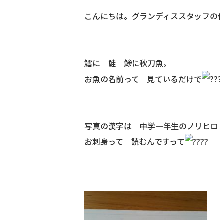
こんにちは。グランディススタッフの
鱈に 鮭 鯵に秋刀魚。
お魚の名前って 見ているだけで
写真の漢字は 中学一年生のノリヒロ
お刺身って 読むんですって