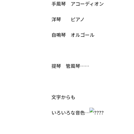
手風琴 アコーディオン
洋琴 ピアノ
自鳴琴 オルゴール
提琴 管風琴……
文字からも
いろいろな音色
…