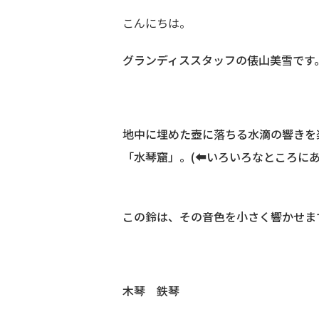
こんにちは。
グランディススタッフの俵山美雪です
地中に埋めた壺に落ちる水滴の響きを
「水琴窟」。(⬅いろいろなところにあ
この鈴は、その音色を小さく響かせま
木琴 鉄琴