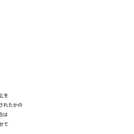
上を
されたかの
合は
せて