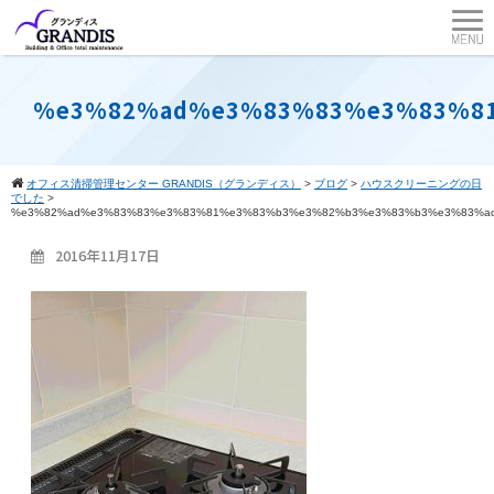
%e3%82%ad%e3%83%83%e3%83%8
オフィス清掃管理センター GRANDIS（グランディス）
>
ブログ
>
ハウスクリーニングの日
でした
>
%e3%82%ad%e3%83%83%e3%83%81%e3%83%b3%e3%82%b3%e3%83%b3%e3%83%a
2016年11月17日