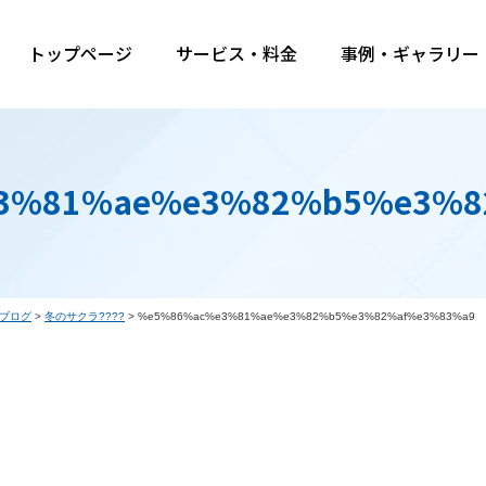
トップページ
サービス・料金
事例・ギャラリー
3%81%ae%e3%82%b5%e3%8
ブログ
>
冬のサクラ????
>
%e5%86%ac%e3%81%ae%e3%82%b5%e3%82%af%e3%83%a9